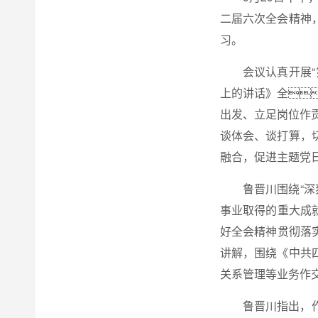
二届六次全会精神
习。
会议认真开展
上的讲话》全
出发、立足岗位作
谈体会、谈打算，
融合，促进主题党
鲁晋川围绕“
事业取得的重大成就
好全会精神贯彻落
讲解，围绕《中共
关系管理等业务作
公
鲁晋川指出，