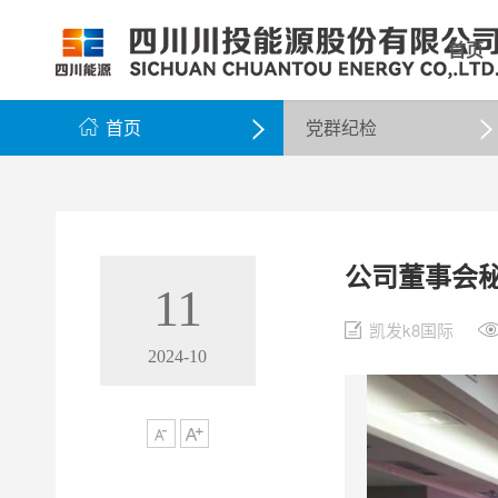
首页
公司简介
公司新闻
公司资料
党群工作
组织架构
企业动态
股票信息
纪检监察
领导团队
公示公告
最新公告
企业荣誉

首页
党群纪检

公司董事会
11
凯发k8国际
2024-10