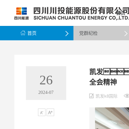
首页
公司简介
公司新闻
公司资料
党群工作
组织架构
企业动态
股票信息
纪检监察
领导团队
公示公告
最新公告
企业荣誉

首页
党群纪检

凯发
26
全会精神
2024-07
凯发k8国际