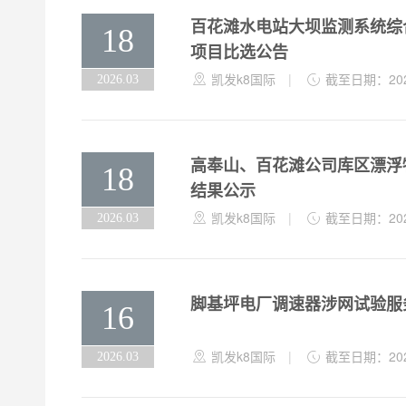
百花滩水电站大坝监测系统综
18
项目比选公告

凯发k8国际
|

截至日期：2026
2026.03
高奉山、百花滩公司库区漂浮
18
结果公示

凯发k8国际
|

截至日期：2026
2026.03
脚基坪电厂调速器涉网试验服
16

凯发k8国际
|

截至日期：2026
2026.03