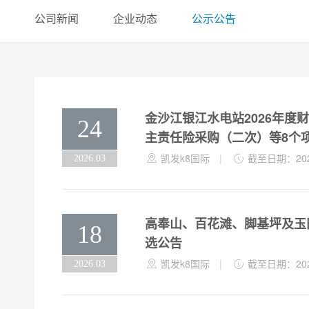
公司新闻
企业动态
公示公告
金沙江银江水电站2026年度
24
主责任险采购（二次）等8个

凯发k8国际
|

截至日期：2026
2026.03
高奉山、百花滩、脚基坪及玉
18
选公告

凯发k8国际
|

截至日期：2026
2026.03