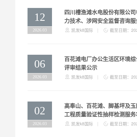
四川槽渔滩水电股份有限公司电厂
12
力技术、涉网安全监督咨询服

凯发k8国际
|

截至日期：2026
2026.03
百花滩电厂办公生活区环境综
06
评审结果公示

凯发k8国际
|

截至日期：2026
2026.03
高奉山、百花滩、脚基坪及玉
02
工程质量验证性抽样检测服务

凯发k8国际
|

截至日期：2026
2026.03